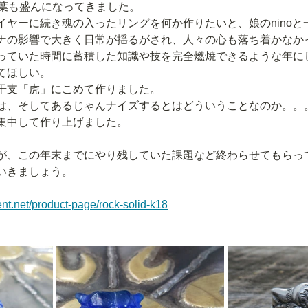
落葉も盛んになってきました。
イヤーに続き魂の入ったリングを何か作りたいと、娘のninoと
ナの影響で大きく日常が揺るがされ、人々の心も落ち着かなか
っていた時間に蓄積した知識や技を完全燃焼できるような年に
てほしい。
干支「虎」にこめて作りました。
は、そしてあるじゃんナイズするとはどういうことなのか。。
集中して作り上げました。
が、この年末までにやり残していた課題など終わらせてもらって
いきましょう。
ent.net/product-page/rock-solid-k18