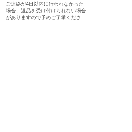
ご連絡が4日以内に行われなかった
場合、返品を受け付けられない場合
がありますので予めご了承くださ
い。
商品の破損、サイズ違い、その他、
当店の不手際により不備が発生した
場合は、当店にて送料を負担し、至
急お取り替えいたします。
万が一、止むを得ない事情によりキ
ャンセル可能と判断された場合に
は、ご決済方法に応じて下記の手順
にてご返金いたします。 返金処理
は、決済から30日後まで対応が可能
です。
【クレジットカード決済・PayPay・
Line Pay・メルペイ決済・銀行お振
込の場合】