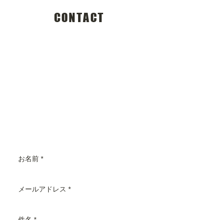
CONTACT
あるじゃんへのお問い合わせフォームで
す。
商品やご相談についご不明な点がござい
ましたら、お気軽にお尋ねくださいま
せ。メールご確認後、
返信メールを差し上げるまでに少しお時
間を
頂いております。
なるべく早くお知りになりたい場合は、
お電話でお問い合わせください。