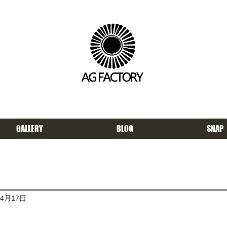
GALLERY
BLOG
SNAP
年4月17日