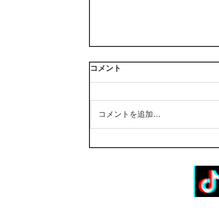
コメント
コメントを追加…
ミショメンTVチャンネル登
録1万人行かなかったら辞め
るってよ