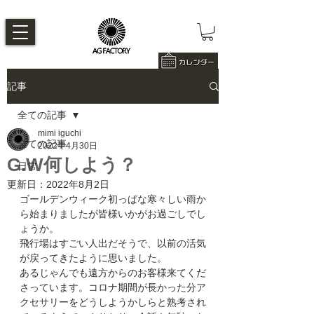
記事
全ての記事
mimi iguchi
全ての記事
2022年4月30日
G.W何しよう？
日常
更新日：
2022年8月2日
ゴールデンウィーク初っぱな寒々しい雨か
ら始まりましたが皆様いかがお過ごしでし
ょうか。
飛行場はすごい人出だそうで、以前の活気
が戻ってきたように思いました。
あるじゃんでも遠方からのお客様来てくだ
さっています。コロナ期間が長かった分ア
クセサリーをどうしようかしらと熟考され