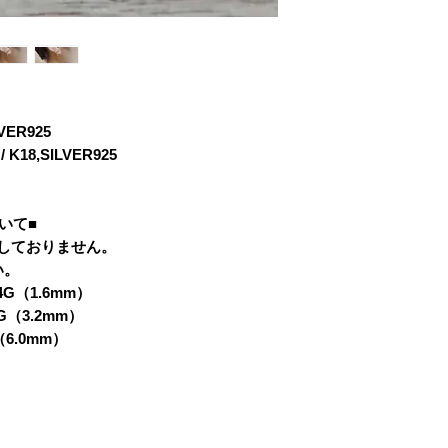
耳の穴を小さくさ
■PAYPAL
ださい。）
■コンビニ決済
■スマホ決済
VER925
8,SILVER925
いて■
はしておりません。
い。
4G（1.6mm）
G（3.2mm）
（6.0mm）