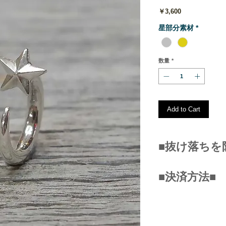
価
￥3,600
格
星部分素材
*
数量
*
Add to Cart
■抜け落ちを
こちらのフックピ
■決済方法■
ム製のリングと一
ゴムリングで固定
■クレジットカー
（ピアスの穴が広
（VISA/JCB/MASTE
ちる場合がありま
■銀行振込み