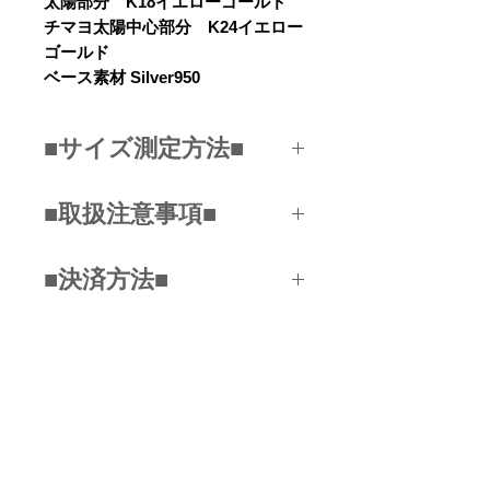
太陽部分 K18イエローゴールド
チマヨ太陽中心部分 K24イエロー
ゴールド
ベース素材 Silver950
■サイズ測定方法■
ご自身の手首回りをメジャーで測
■取扱注意事項■
定してください。
手首の骨の飛び出たところより、
手の甲寄りの手首の部分を測定し
■決済方法■
バングルはお客様の手首に合わせ
ていただき、一番近い実寸(㎝)を
てお作りいたします。
お選びください。
■クレジットカード
間口はサイズに比例して調整され
測る位置を動画で確認する
（VISA/JCB/MASTER/DC/AMEX
ているので、広げたりしないよう
...etc)
関連商品
にお願いいたします。何度も開け
■銀行振込み
閉めをいたしますと金属疲労を起
■PAYPAL
こし割れる場合がございます。
■コンビニ決済
NEW
NEW
■スマホ決済