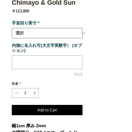
Chimayo & Gold Sun
価
￥113,800
格
手首回り実寸
*
内側に名入れ可(大文字英数字） (オプ
ション)
0/13
数量
*
Add to Cart
幅1cm 厚み 2mm