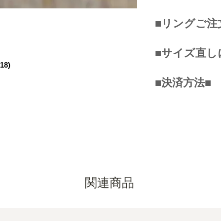
お手持ちのリング
■リングご注
リングの内径にあ
を使って頂きお測
幅が7ｍｍ以上広
ご自身の指で測る
■サイズ直し
ズよりきつく感じ
同じにコピー用紙
8)
イズが良い場合が
一番太い部分（第
商品の保証期間中
測る時間帯によっ
■決済方法■
半ほど巻きつけま
回に限り、無料で
（むくみなどで）
（ゆる過ぎず、き
ただし、以下のリ
ョンの良い時に測
■クレジットカー
イメージで指にな
ることができませ
あくまでも目安で
（VISA/JCB/MASTE
の交わるところに
①石がセットされ
をお調べになりた
■銀行振込み
測り、
を砕いてしまうの
コチラ
の表
すので、お気軽に
■PAYPAL
内径の長さと合う
が発生します。)
サイズが不安な場
■コンビニ決済
●測り方の動画は
②デザイン上、制
しております。ご
■スマホ決済
③±３号を超える
話、LINEなどでお知
関連商品
argent.net
※送料はお客様の
03-3710-5051
ください。
配送は自社負担で