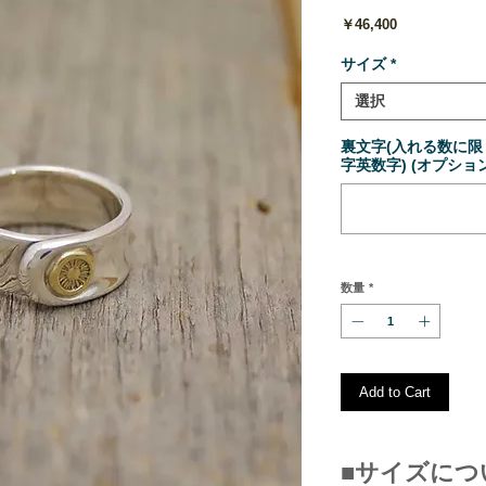
価
￥46,400
格
サイズ
*
選択
裏文字(入れる数に
字英数字) (オプション
数量
*
Add to Cart
■サイズにつ