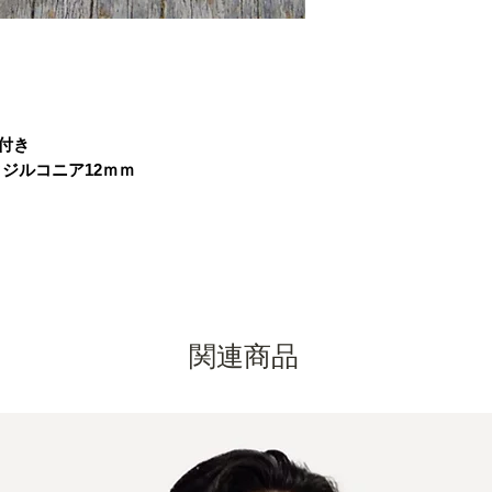
■スマホ決済
付き
クジルコニア12ｍｍ
関連商品