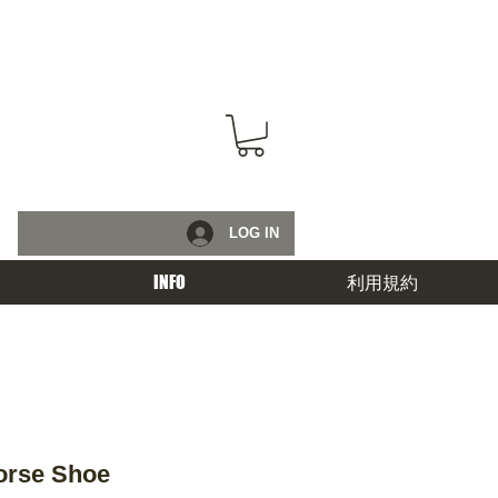
LOG IN
INFO
利用規約
orse Shoe