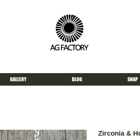
GALLERY
BLOG
SNAP
Zirconia & H