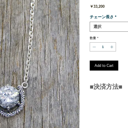
価
￥33,200
格
チェーン長さ
*
選択
数量
*
Add to Cart
■決済方法■
■クレジットカー
（VISA/JCB/MASTE
■銀行振込み
■PAYPAL
■コンビニ決済