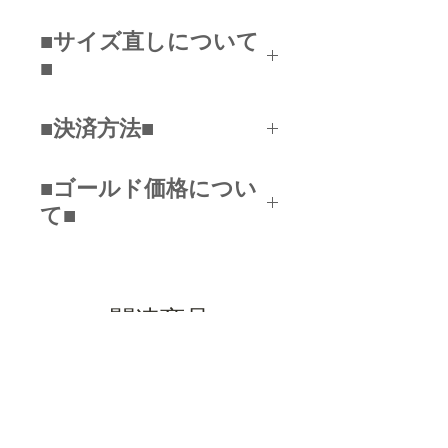
たるところの直径をノギスなどを
幅が7ｍｍ以上広いデザインは通
使って頂きお測りください。
■サイズ直しについて
常のリングサイズよりきつく感じ
ご自身の指で測る方法は、購入し
■
ますので、１号程度大きめのサイ
たい指輪の幅と同じにコピー用紙
ズが良い場合があります。
を12センチほど切ります。指の
商品の保証期間中（お届け日より
測る時間帯によってサイズは多少
■決済方法■
一番太い部分（第２関節あたり）
1ヶ月）１回に限り、無料でサイ
異なりますので（むくみなどで）
にその紙を１周半ほど巻きつけま
ズ直しを承っております。
朝・夕２回測るか、コンディショ
■クレジットカード
す。
ただし、以下のリングは、サイズ
■ゴールド価格につい
ンの良い時に測定ください。
（VISA/JCB/MASTER/DC/AMEX
（ゆる過ぎず、きつ過ぎず、リン
変更を承ることができません。
て■
あくまでも目安ですので、きっち
...etc)
グをつけた時のイメージで指にな
①石がセットされているデザイン
りとしたサイズをお調べになりた
■銀行振込み
じむように）次に巻きつけた紙の
②デザイン上、制約のあるリング
金相場の変動により価格が変わる
い方は店頭で測ることもできます
■PAYPAL
交わるところに印をつけ、しるし
③±３号を超えるサイズ変更
場合がございます
ので、お気軽にお越しください。
■コンビニ決済
の間の長さを測り、
コチラ
の表よ
サイズが不安な場合、サイズリン
関連商品
■スマホ決済
り号数をお調べください。
※送料はお客様のご負担となりま
グをお貸し出ししております。ご
内径の長さと合う号数(日本番)で
すので、ご了承ください。
購入前にメール、またはお電話、
選択ください。
素材が金であるためサイズ延長の
LINEなどでお知らせください。
NEW
NEW
●測り方の動画は
コチラ
●
際は地金代が発生する場合があり
info@yutenji-argent.net
ます。
03-3710-5051