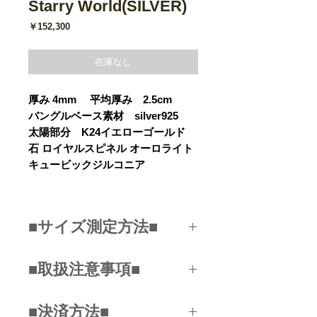
Starry World(SILVER)
価
￥152,300
格
在庫なし
厚み 4mm 平均厚み 2.5cm
バングルベース素材 silver925
太陽部分 K24イエローゴールド
石 ロイヤルスピネル オーロライト
キュービックジルコニア
■サイズ測定方法■
ご自身の手首回りをメジャーで測
■取扱注意事項■
定してください。
手首の骨の飛び出たところより、
手の甲寄りの手首の部分を測定し
■決済方法■
バングルはお客様の手首に合わせ