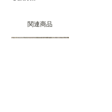
ていただき、一番近い実寸(㎝)を
てお作りいたします。
お選びください。
■クレジットカード
間口はサイズに比例して調整され
測る位置を
（VISA/JCB/MASTER/DC/AMEX
動画で確認する
ているので、広げたりしないよう
...etc)
関連商品
にお願いいたします。何度も開け
■銀行振込み
閉めをいたしますと金属疲労を起
■PAYPAL
こし割れる場合がございます。
■コンビニ決済
NEW
■スマホ決済
YOUR POLE
価格
￥94,400