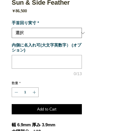
Sun & Side Feather
価
￥86,500
格
手首回り実寸
*
内側に名入れ可(大文字英数字） (オプ
ション)
0/13
数量
*
Add to Cart
幅 6.9mm 厚み 3.9mm