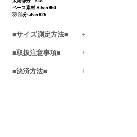
太陽部分 k18
ベース素材 Silver950
羽 部分silver925
■サイズ測定方法■
ご自身の手首回りをメジャーで測
■取扱注意事項■
定してください。
手首の骨の飛び出たところより、
手の甲寄りの手首の部分を測定し
■決済方法■
バングルはお客様の手首に合わせ
ていただき、一番近い実寸(㎝)を
てお作りいたします。
お選びください。
■クレジットカード
間口はサイズに比例して調整され
測る位置を動画で確認する
（VISA/JCB/MASTER/DC/AMEX
ているので、広げたりしないよう
...etc)
関連商品
にお願いいたします。何度も開け
■銀行振込み
閉めをいたしますと金属疲労を起
■PAYPAL
こし割れる場合がございます。
■コンビニ決済
NEW
NEW
■スマホ決済