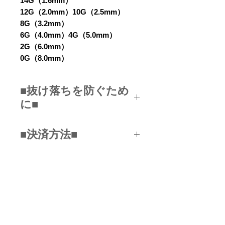
14G（1.6mm）
12G（2.0mm）10G（2.5mm）
8G（3.2mm）
6G（4.0mm）4G（5.0mm）
2G（6.0mm）
0G（8.0mm）
■抜け落ちを防ぐため
に■
こちらのフックピアスは抜け落ち
■決済方法■
を防ぐためにゴム製のリングと一
緒に販売いたします。装着後、ゴ
■クレジットカード
ムリングで固定してください。
（VISA/JCB/MASTER/DC/AMEX
（ピアスの穴が広がるとゴムのリ
...etc)
関連商品
ングでも抜け落ちる場合がありま
■銀行振込み
す。その場合は1日～3日外して
■PAYPAL
耳の穴を小さくさせてからまたお
■コンビニ決済
NEW
NEW
装着してみてください。）