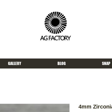
GALLERY
BLOG
SNAP
4mm Zirconia