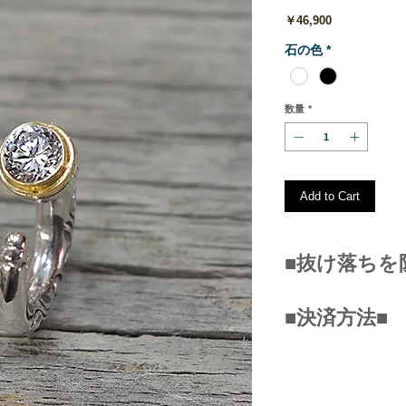
価
￥46,900
格
石の色
*
数量
*
Add to Cart
■抜け落ちを
こちらのフックピ
■決済方法■
ム製のリングと一
ゴムリングで固定
■クレジットカー
（ピアスの穴が広
（VISA/JCB/MASTE
ちる場合がありま
■銀行振込み