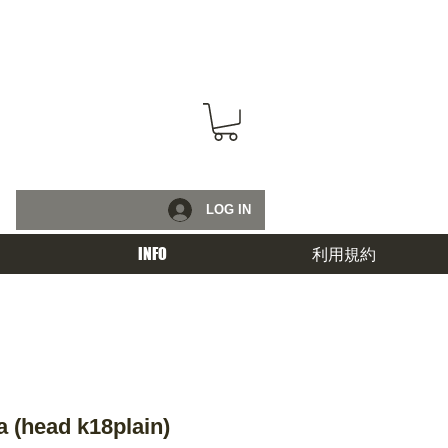
LOG IN
INFO
利用規約
 (head k18plain)