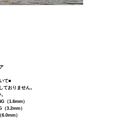
耳の穴を小さくさ
■PAYPAL
ださい。）
■コンビニ決済
■スマホ決済
ア
いて■
はしておりません。
い。
4G（1.6mm）
G（3.2mm）
（6.0mm）