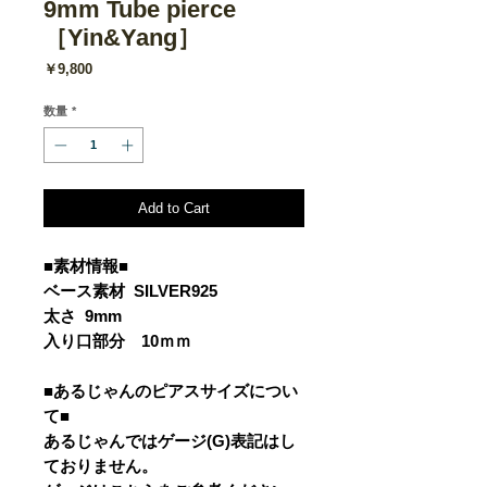
9mm Tube pierce
［Yin&Yang］
価
￥9,800
格
数量
*
Add to Cart
■素材情報■
ベース素材 SILVER925
太さ 9mm
入り口部分 10ｍｍ
■あるじゃんのピアスサイズについ
て■
あるじゃんではゲージ(G)表記はし
ておりません。