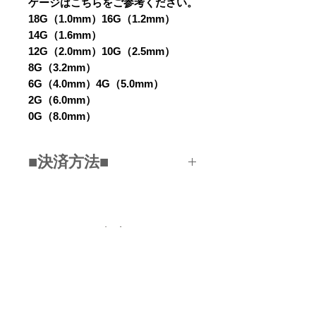
ゲージはこちらをご参考ください。
18G（1.0mm）16G（1.2mm）
14G（1.6mm）
12G（2.0mm）10G（2.5mm）
8G（3.2mm）
6G（4.0mm）4G（5.0mm）
2G（6.0mm）
0G（8.0mm）
■決済方法■
■クレジットカード
（VISA/JCB/MASTER/DC/AMEX
...etc)
関連商品
■銀行振込み
■PAYPAL
■コンビニ決済
NEW
NEW
■スマホ決済