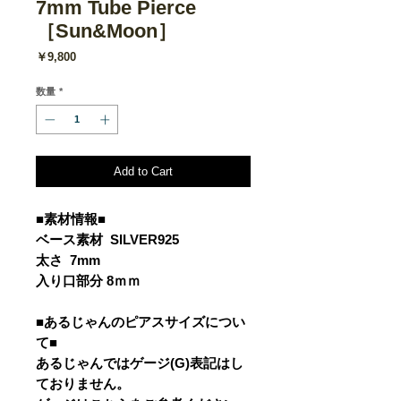
7mm Tube Pierce
［Sun&Moon］
価
￥9,800
格
数量
*
Add to Cart
■素材情報■
ベース素材 SILVER925
太さ 7mm
入り口部分 8ｍｍ
■あるじゃんのピアスサイズについ
て■
あるじゃんではゲージ(G)表記はし
ておりません。